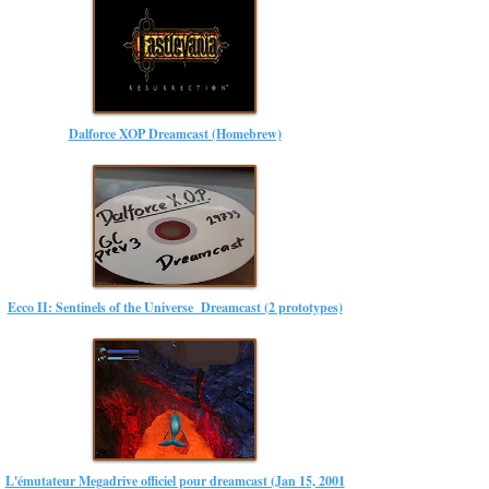
Dalforce XOP Dreamcast (Homebrew)
Ecco II: Sentinels of the Universe Dreamcast (2 prototypes)
L'émutateur Megadrive officiel pour dreamcast (Jan 15, 2001