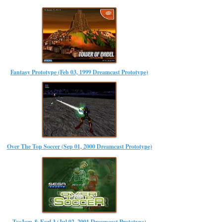
Fantasy Prototype (Feb 03, 1999 Dreamcast Prototype)
Over The Top Soccer (Sep 01, 2000 Dreamcast Prototype)
ToeJam & Earl 3 (Jul 02, 2001 Dreamcast Prototype)