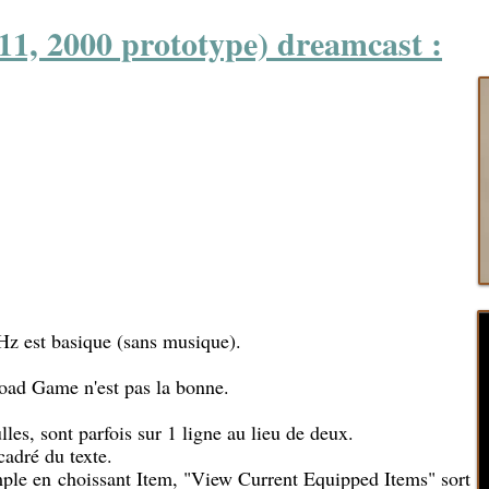
11, 2000 prototype) dreamcast :
Hz est basique (sans musique).
Load Game n'est pas la bonne.
lles, sont parfois sur 1 ligne au lieu de deux.
cadré du texte.
mple en choissant Item, "View Current Equipped Items" sort