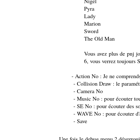
Nigel
Pyra
Lady
Marion
Sword
The Old Man
Vous avez plus de pnj j
6, vous verrez toujours S
- Action No : Je ne comprends
- Collision Draw : le paramétre
- Camera No
- Music No : pour écouter tou
- SE No : pour écouter des s
- WAVE No : pour écouter d'a
- Save
Une fois le debug menu 2 déverrouill