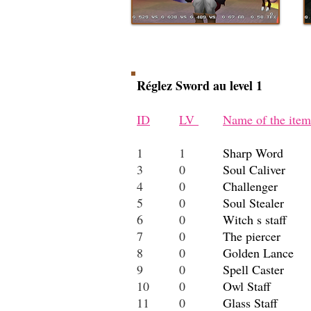
Réglez Sword au level 1
ID
LV
Name of the item
1
1
Sharp Word
3
0
Soul Caliver
4
0
Challenger
5
0
Soul Stealer
6
0
Witch s staff
7
0
The piercer
8
0
Golden Lance
9
0
Spell Caster
10
0
Owl Staff
11
0
Glass Staff