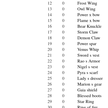
12
0
Frost Wing
13
0
Owl Wing
14
0
Power x bow
15
0
Flame x bow
16
0
Bear Knuckle
17
0
Storm Claw
18
0
Demon Claw
19
0
Power spar
20
0
Venus Whip
21
0
Sword s vest
22
0
Rao s Armor
23
0
Nigel s vest
24
0
Pyra s scarf
25
0
Lady s dresser
26
0
Marion s gear
27
0
Gaia shield
28
0
Blessed boots
29
0
Star Ring
30
0
Ring of fire