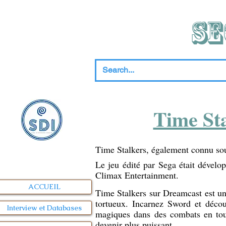
SE
Time Sta
Time Stalkers, également connu sou
Le jeu édité par Sega était dévelo
Climax Entertainment.
ACCUEIL
Time Stalkers sur Dreamcast est un 
tortueux. Incarnez Sword et décou
Interview et Databases
magiques dans des combats en tour
devenir plus puissant.