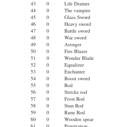
43
0
Life Drainer
44
0
The vampire
45
0
Glass Sword
46
0
Heavy sword
47
0
Battle sword
48
0
War sword
49
0
Avenger
50
0
Fire Blazer
51
0
Wonder Blade
52
0
Equalizer
53
0
Enchanter
54
0
Boost sword
55
0
Rod
56
0
Stricke rod
57
0
Frost Rod
58
0
Stun Rod
59
0
Rune Rod
60
0
Wooden spear
61
0
Penetration