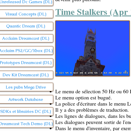
Unreleased Dc Games (DL)
Time Stalkers (Apr 
Visual Concepts (DL)
Quantic Dream (DL)
Acclaim Dreamcast (DL)
Acclaim PS2/GC/Xbox (DL)
Prototypes Dreamcast (DL)
Dev Kit Dreamcast (DL)
Les pubs Mega Drive
Le menu de sélection 50 Hz ou 60 
Le menu option est bugué.
Artwork Database
La police d'écriture dans le menu 
Il y a des problèmes de traduction.
SDKs et librairies DC (DL)
Les lignes de dialogues, dans les bu
Les dialogues peuvent sortir de l'en
Dreamcast Tech Demo (DL)
Dans le menu d'inventaire, par exe