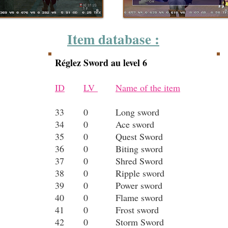
Item database :
Réglez Sword au level 6
ID
LV
Name of the item
33
0
Long sword
34
0
Ace sword
35
0
Quest Sword
36
0
Biting sword
37
0
Shred Sword
38
0
Ripple sword
39
0
Power sword
40
0
Flame sword
41
0
Frost sword
42
0
Storm Sword