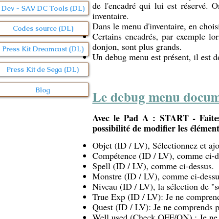
de l'encadré qui lui est réservé. 
Dev - SAV DC Tools (DL)
inventaire.
Dans le menu d'inventaire, en chois
Codes source (DL)
Certains encadrés, par exemple lo
donjon, sont plus grands.
Press Kit Dreamcast (DL)
Un debug menu est présent, il est d
Press Kit de Sega (DL)
Blog
Le debug menu docum
Avec le Pad A : START - Faites
possibilité de modifier les élément
Objet (ID / LV), Sélectionnez et ajo
Compétence (ID / LV), comme ci-d
Spell (ID / LV), comme ci-dessus.
Monstre (ID / LV), comme ci-dessu
Niveau (ID / LV), la sélection de "s
True Exp (ID / LV): Je ne comprend
Quest (ID / LV): Je ne comprends pa
Well used (Check OFF/ON) : Je ne 