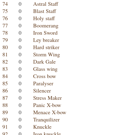
74
0
Astral Staff
75
0
Blast Staff
76
0
Holy staff
77
0
Boomerang
78
0
Iron Sword
79
0
Ley breaker
80
0
Hard striker
81
0
Storm Wing
82
0
Dark Gale
83
0
Glass wing
84
0
Cross bow
85
0
Paralyser
86
0
Silencer
87
0
Stress Maker
88
0
Panic X-bow
89
0
Menace X-bow
90
0
Tranquilizer
91
0
Knuckle
92
0
Iron knuckle