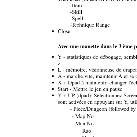
-Item
-Skill
-Spell
-Technique Range
Close
Avec une manette dans le 3 ème po
Y - statistiques de débogage, sembl
z
L - mémoire, visionneuse de drape
A - marche vite, maintenir A et se
X + Dpad à maintenir- changer l'éc
Start - Mettre le jeu en pause
Y + UP (dpad): Sélectionnez Screen
sont activées en appuyant sur Y, util
- Piece/Dungeon (followed by
- Map No
- Man No
Rao