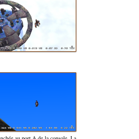
ranchée au port A de la console. La