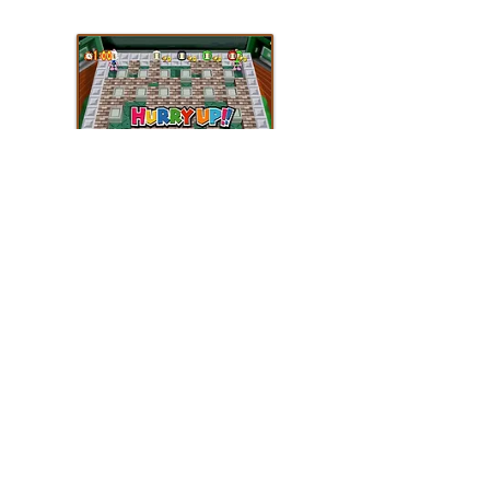
Bombermans
La couleur des têtes des
réprésentant les différents joueurs est
associée au personnage sélectionné.
Bombermans
Seulement les 4 vrais
possèdent une couleur qui lui est
attribuée (blanc, noir, vert et rouge). En
choisissant un autre personnage ques
Bombermans
les
d'origine, la couleur
par défaut est rouge. Les 4 symboles ne
s'affichent pas toujours (bug ?).
Quelques nouveaux personnage jouables