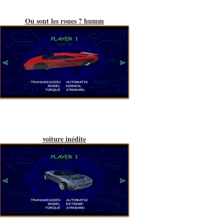
Ou sont les roues ? humm
voiture inédite