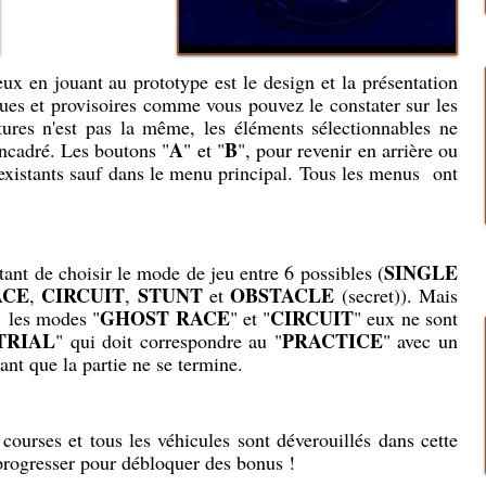
ux en jouant au prototype est le design et la présentation
ques et provisoires comme vous pouvez le constater sur les
tures n'est pas la même, les éléments sélectionnables ne
A
B
ncadré. Les boutons "
" et "
", pour revenir en arrière ou
inexistants sauf dans le menu principal. Tous les menus ont
SINGLE
tant de choisir le mode de jeu entre 6 possibles (
ACE
CIRCUIT
STUNT
OBSTACLE
,
,
et
(secret)). Mais
GHOST RACE
CIRCUIT
ar les modes "
" et "
" eux ne sont
TRIAL
PRACTICE
" qui doit correspondre au "
" avec un
nt que la partie ne se termine.
courses et tous les véhicules sont déverouillés dans cette
progresser pour débloquer des bonus !