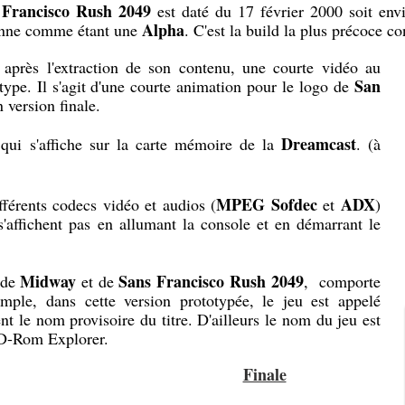
 Francisco Rush 2049
est daté du 17 février 2000 soit envi
Alpha
onne comme étant une
. C'est la build la plus précoce co
, après l'extraction de son contenu, une courte vidéo au
San
type. Il s'agit d'une courte animation pour le logo de
 version finale.
Dreamcast
 qui s'affiche sur la carte mémoire de la
. (à
MPEG Sofdec
ADX
fférents codecs vidéo et audios (
et
)
s'affichent pas en allumant la console et en démarrant le
Midway
Sans Francisco Rush 2049
t de
et de
, comporte
xemple, dans cette version prototypée, le jeu est appelé
nt le nom provisoire du titre. D'ailleurs le nom du jeu est
D-Rom Explorer.
Finale