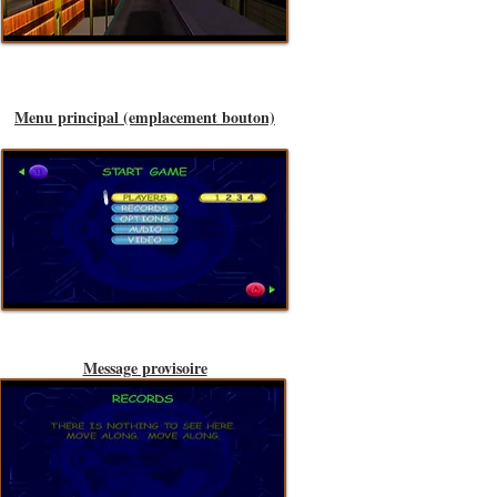
Menu principal (emplacement bouton)
Message provisoire