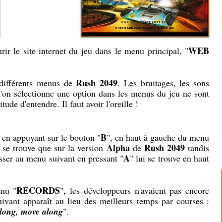
WEB
rir le site internet du jeu dans le menu principal, "
Rush 2049
 différents menus de
. Les bruitages, les sons
qu'on sélectionne une option dans les menus du jeu ne sont
de d'entendre. Il faut avoir l'oreille !
B
, en appuyant sur le bouton "
", en haut à gauche du menu
Alpha
Rush 2049
 se trouve que sur la version
de
tandis
A
asser au menu suivant en pressant "
" lui se trouve en haut
RECORDS
enu "
", les développeurs n'avaient pas encore
uivant apparaît au lieu des meilleurs temps par courses :
along, move along
".