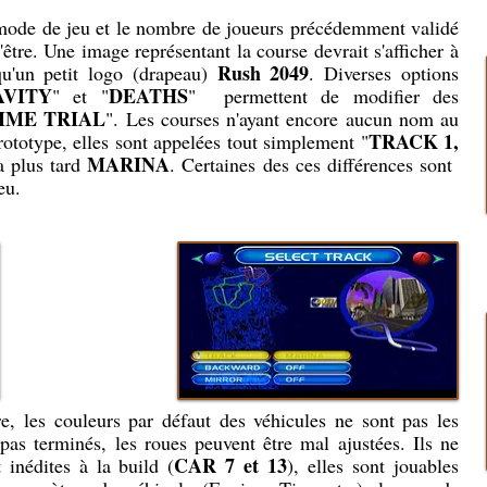
 mode de jeu et le nombre de joueurs précédemment validé
l'être. Une image représentant la course devrait s'afficher à
Rush 2049
 qu'un petit logo (drapeau)
. Diverses options
AVITY
DEATHS
" et "
" permettent de modifier des
IME TRIAL
". Les courses n'ayant encore aucun nom au
TRACK 1,
totype, elles sont appelées tout simplement "
MARINA
a plus tard
. Certaines des ces différences sont
eu.
e, les couleurs par défaut des véhicules ne sont pas les
as terminés, les roues peuvent être mal ajustées. Ils ne
CAR 7 et 13
 inédites à la build (
), elles sont jouables