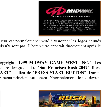
joueur est normalement invité à visionner les logos animés
 ils n'y sont pas. L'écran titre apparaît directement après le
1999 MIDWAY GAME WEST INC.
opyright "
". Les
San Francisco Rush 2049
autre design du titre "
". Il est
TART
PRESS START BUTTON
" au lieu de "
". Durant
le menu princiapl s'affichera. Nnormalement, le jeu devrait