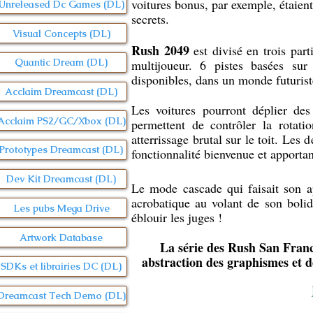
voitures bonus, par exemple, étaien
Unreleased Dc Games (DL)
secrets.
Visual Concepts (DL)
Rush 2049
est divisé en trois par
Quantic Dream (DL)
multijoueur. 6 pistes basées sur
disponibles, dans un monde futurist
Acclaim Dreamcast (DL)
Les voitures pourront déplier des 
Acclaim PS2/GC/Xbox (DL)
permettent de contrôler la rotatio
atterrissage brutal sur le toit. Les
Prototypes Dreamcast (DL)
fonctionnalité bienvenue et apporta
Dev Kit Dreamcast (DL)
Le mode cascade qui faisait son ap
acrobatique au volant de son bolid
Les pubs Mega Drive
éblouir les juges !
Artwork Database
La série des Rush San Franci
abstraction des graphismes et de
SDKs et librairies DC (DL)
Dreamcast Tech Demo (DL)