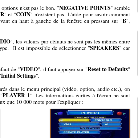
NEGATIVE POINTS
s options n'est pas le bon. "
" semble
ER
COIN
" et "
" n'existent pas. L'aide pour savoir comment
B
vant en haut à gauche de la fenêtre en pressant sur "
",
DIO
", les valeurs par défauts ne sont pas les mêmes entre
SPEAKERS
ype. Il est impossible de sélectionner "
" car
VIDEO
Reset to Defaults
éfaut de "
", il faut appuyer sur "
"
Initial Settings
"
".
urés dans le menu principal (vidéo, option, audio etc.), on
PLAYER 1
 "
". Les informations écrites à l'écran ne sont
ux que 10 000 mots pour l'expliquer :