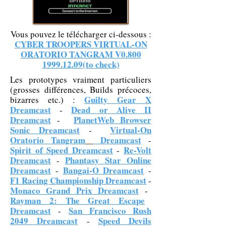
Vous pouvez le télécharger ci-dessous :
CYBER TROOPERS VIRTUAL-ON
ORATORIO TANGRAM V0.800
1999.12.09(to check)
Les prototypes vraiment particuliers
(grosses différences, Builds précoces,
Guilty Gear X
bizarres etc.) :
Dreamcast
Dead or Alive II
-
Dreamcast
PlanetWeb Browser
-
Sonic Dreamcast
Virtual-On
-
Oratorio Tangram
Dreamcast
-
Spirit of Speed Dreamcast
Re-Volt
-
Dreamcast
Phantasy Star Online
-
Dreamcast
Bangai-O Dreamcast
-
-
F1 Racing Championship Dreamcast
-
Monaco Grand Prix Dreamcast
-
Rayman 2: The Great Escape
Dreamcast
San Francisco Rush
-
2049 Dreamcast
Speed Devils
-