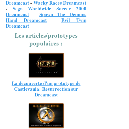
Dreamcast
Wacky Races Dreamcast
-
Sega Worldwide Soccer 2000
-
Dreamcast
Spawn The Demons
-
Hand Dreamcast
Evil Twin
-
Dreamcast
Les articles/prototypes
populaires :
La découverte d'un prototype de
Castlevania: Resurrection sur
Dreamcast