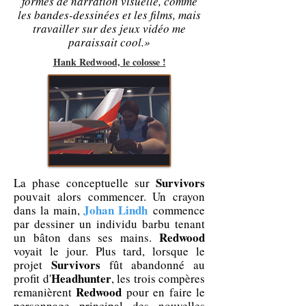
formes de narration visuelle, comme
les bandes-dessinées et les films, mais
travailler sur des jeux vidéo me
paraissait cool.»
Hank Redwood, le colosse !
Survivors
La phase conceptuelle sur
pouvait alors commencer. Un crayon
Johan Lindh
dans la main,
commence
par dessiner un individu barbu tenant
Redwood
un bâton dans ses mains.
voyait le jour. Plus tard, lorsque le
Survivors
projet
fût abandonné au
Headhunter
profit d'
, les trois compères
Redwood
remanièrent
pour en faire le
personnage principal des nouvelles