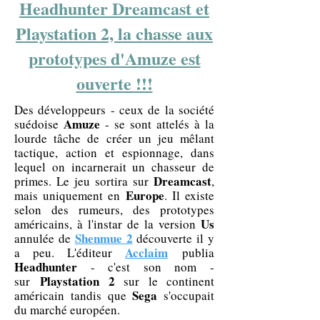
Headhunter Dreamcast et
Playstation 2, la chasse aux
prototypes d'Amuze est
ouverte !!!
Des développeurs - ceux de la société
Amuze
suédoise
- se sont attelés à la
lourde tâche de créer un jeu mêlant
tactique, action et espionnage, dans
lequel on incarnerait un chasseur de
Dreamcast
primes. Le jeu sortira sur
,
Europe
mais uniquement en
. Il existe
selon des rumeurs, des prototypes
Us
américains, à l'instar de la version
Shenmue 2
annulée de
découverte il y
Acclaim
a peu. L'éditeur
publia
Headhunter
- c'est son nom -
Playstation 2
sur
sur le continent
Sega
américain tandis que
s'occupait
du marché européen.