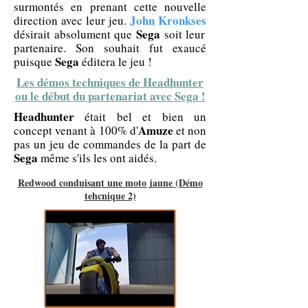
surmontés en prenant cette nouvelle
John Kronkses
direction avec leur jeu.
Sega
désirait absolument que
soit leur
partenaire. Son souhait fut exaucé
Sega
puisque
éditera le jeu !
Les démos techniques de Headhunter
ou le début du partenariat avec Sega !
Headhunter
était bel et bien un
Amuze
concept venant à 100% d'
et non
pas un jeu de commandes de la part de
Sega
même s'ils les ont aidés.
Redwood conduisant une moto jaune (Démo
tehcnique 2)