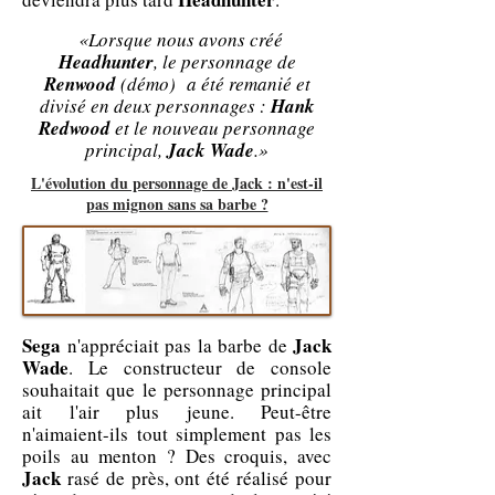
«Lorsque nous avons créé
Headhunter
, le personnage de
Renwood
(démo) a été remanié et
divisé en deux personnages :
Hank
Redwood
et le nouveau personnage
principal,
Jack Wade
.
»
L'évolution du personnage de Jack : n'est-il
pas mignon sans sa barbe ?
Sega
Jack
n'appréciait pas la barbe de
Wade
. Le constructeur de console
souhaitait que le personnage principal
ait l'air plus jeune. Peut-être
n'aimaient-ils tout simplement pas les
poils au menton ? Des croquis, avec
Jack
rasé de près, ont été réalisé pour