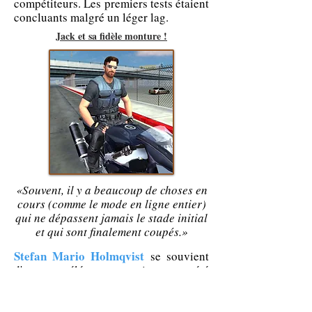
compétiteurs. Les premiers tests étaient
concluants malgré un léger lag.
Jack et sa fidèle monture !
«Souvent, il y a beaucoup de choses en
cours (comme le mode en ligne entier)
qui ne dépassent jamais le stade initial
et qui sont finalement coupés.»
Stefan Mario Holmqvist
se souvient
d'autres éléments qui ont été
abandonnés. Le dôme aquatique, par
exemple, était beaucoup plus grand
avec plusieurs arènes reliées entre elles