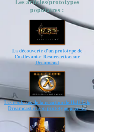
Les articles/prototypes
populaires :
La découverte d'un prototype de
Castlevania: Resurrection sur
Dreamcast
Les coulisses de la création de Half-Life
Dreamcast et son prototype précoce