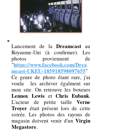
Dreamcast
Lancement de la
au
Royaume-Uni (à confirmer). Les
photos proviennent de
https://www.facebook.com/Drea
"
mcast-UKEU-185918598097655
"
Ce genre de photo étant rare, j'ai
voulu les archiver égalment sur
mon site. On retrouve les boxeurs
Lennox Lewis
Chris Eubank
et
.
Verne
L'acteur de petite taille
Troyer
était présent lors de cette
soirée. Les photos des rayons de
Virgin
magasin doivent venir d'un
Megastore
.