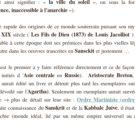
la ville du soleil
t ainsi signifier : « 
 », ou sous la fo
lence, inaccessible à l'anarchie
 »).
e rapide des origines de ce monde souterrain puisant son mys
XIX
 Les Fils de Dieu (1873) de Louis Jacolliot 
 
 siècle (
)
ble à cette époque doit ses prémices dans les plus vielles l
Sansckit 
tre dans les oeuvres trancrites en 
et justement …
 est le premier a y faire référence directement et ce de façon d
Asie centrale
Russie
Aristocrate Breton
initiés d '
 en 
).  
,
l aurait édité un livre et détruit plus tard les exemplaires su
Agartha)
dévoilé sur l'
. Seulement un exemplaire aurait survécu
Ordre Martiniste (ordre
re → plus de détail sur leur site : 
Sanskrit
Kabbale Juive
aite connaissance du 
 et de la 
, il
étai
archie (monde idéal, lié par un même empire universel au