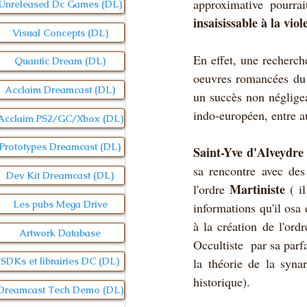
approximative pourrai
Unreleased Dc Games (DL)
insaisissable à la vio
Visual Concepts (DL)
En effet, une recherch
Quantic Dream (DL)
oeuvres romancées du
Acclaim Dreamcast (DL)
un succès non négligea
indo-européen, entre au
Acclaim PS2/GC/Xbox (DL)
Prototypes Dreamcast (DL)
Saint-Yve d'Alveydre
sa rencontre avec des 
Dev Kit Dreamcast (DL)
Martiniste
l'ordre 
 ( i
Les pubs Mega Drive
informations qu'il osa 
à la création de l'ord
Artwork Database
Occultiste  par sa parf
la théorie de la syn
SDKs et librairies DC (DL)
historique).
Dreamcast Tech Demo (DL)