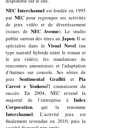
disponible sur le site.
NEC Interchannel
est fondée en 1995
NE
par
C pour regrouper ses activités
de jeux vidéo et de divertissement
NEC Avenue
(issues de
). Le studio
Japon
publie surtout des titres au
. Il se
Visual Novel
spécialise dans le
(un
type narratif hybride entre le roman et
le jeu vidéo), les simulations de
rencontres amoureuses et l'adaptation
d'Animes sur console. Ses séries de
Sentimental Graffiti
Pia
jeux
et
Carrot
e Youkoso!!
connaissent du
succès. En 2004, NEC revend la
Index
majorité de l’entreprise à
Corporation
, qui la renomme
Interchannel
. L’activité jeux est
finalement revendue en 2010, puis la
société disparaît peu après.