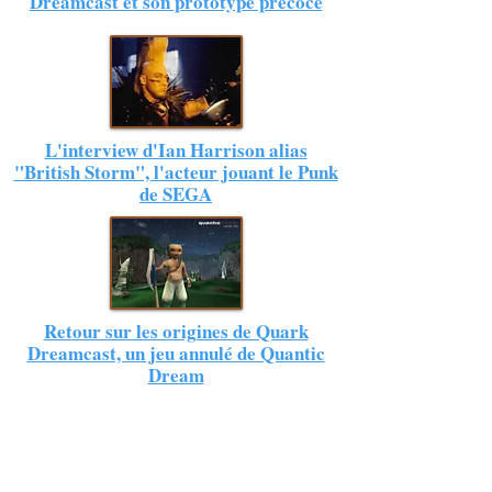
Dreamcast et son prototype précoce
L'interview d'Ian Harrison alias
"British Storm", l'acteur jouant le Punk
de SEGA
Retour sur les origines de Quark
Dreamcast, un jeu annulé de Quantic
Dream