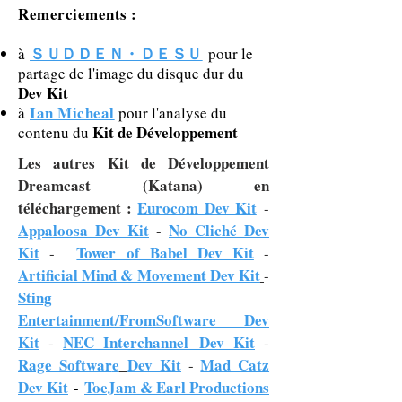
Remerciements :
ＳＵＤＤＥＮ・ＤＥＳＵ
à
pour le
partage de l'image du disque dur du
Dev Kit
Ian Micheal
à
pour l'analyse du
Kit de Développement
contenu du
Les autres Kit de Développement
Dreamcast (Katana) en
téléchargement :
Eurocom Dev Kit
-
Appaloosa Dev Kit
No Cliché Dev
-
Kit
Tower of Babel Dev Kit
-
-
Artificial Mind & Movement Dev Kit
-
Sting
Entertainment/FromSoftware
Dev
Kit
NEC Interchannel
Dev Kit
-
-
Rage Softwar
e
Dev Kit
Mad Catz
-
Dev Kit
ToeJam & Earl Productions
-