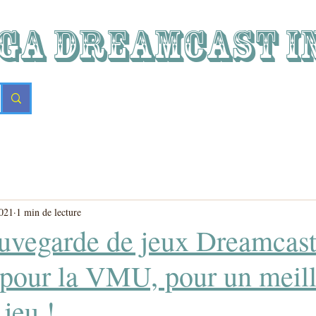
GA DREAMCAST i
2021
1 min de lecture
uvegarde de jeux Dreamcast
 pour la VMU, pour un meil
 jeu !