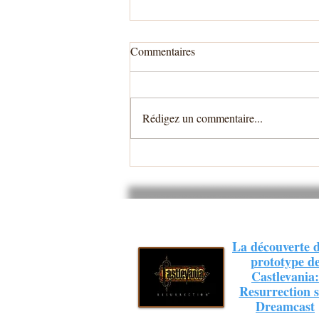
Commentaires
Rédigez un commentaire...
Propeller Arena est enfin jouable
Online
La découverte 
prototype d
Castlevania:
Resurrection 
Dreamcast