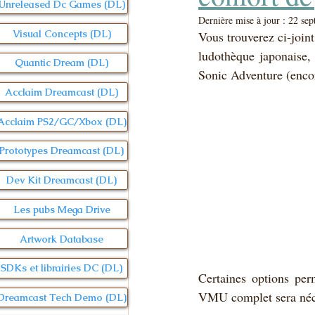
Unreleased Dc Games (DL)
Dernière mise à jour :
22 sep
Visual Concepts (DL)
Vous trouverez ci-join
ludothèque japonaise,
Quantic Dream (DL)
Sonic Adventure (enco
Acclaim Dreamcast (DL)
Acclaim PS2/GC/Xbox (DL)
Prototypes Dreamcast (DL)
Dev Kit Dreamcast (DL)
Les pubs Mega Drive
Artwork Database
SDKs et librairies DC (DL)
Certaines options per
VMU complet sera néc
Dreamcast Tech Demo (DL)