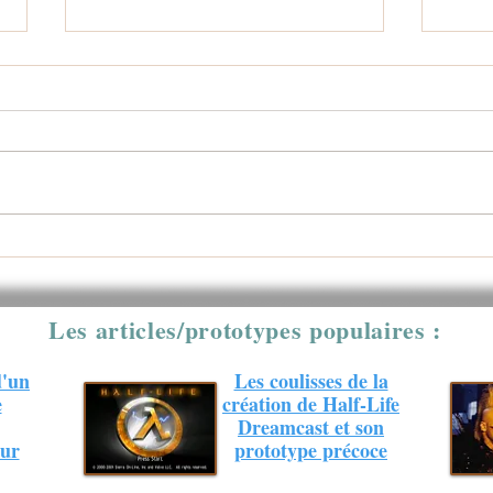
Les releases de prototypes et les
Le bi
articles publiés en 2025 par Sega
Dream
Dreamcast Info
Les articles/prototypes populaires :
d'un
Les coulisses de la
e
création de Half-Life
Dreamcast et son
sur
prototype précoce