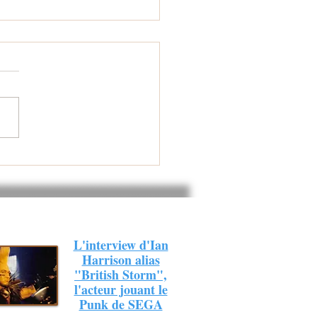
lan 2024 de Sega
cast Info
L'interview d'Ian
Harrison alias
"British Storm",
l'acteur jouant le
Punk de SEGA