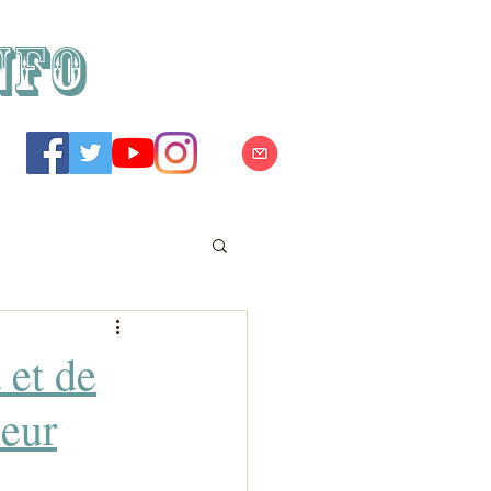
NFO
 et de
leur