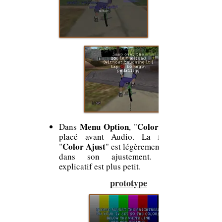
Menu Option
Color Ajust
Dans
, "
placé avant Audio. La fenêtre de
Color Ajust
"
" est légèrement différente
dans son ajustement. L'encadré
explicatif est plus petit.
prototype