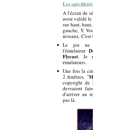
Les spécificités de la build :
A l'écran de sélection de la pist
avoir validé le pilote et le vélo,
sur haut, haut, bas, bas, gauche,
gauche, Y. Vous aurez accès à t
niveaux. C'est bon à savoir !
Le jeu ne fonctionne pas
Demul
l'émulateur
Flycast
. Je n'ai pas testé d'
émulateurs.
Une fois la cinématique du début
Mpeg Sofdec
2 fenêtres, "
Dave Mirra Pr
copyright de
devraient faire leur apparitio
d'arriver au menu titre. Elles 
pas là.