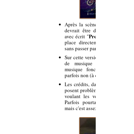
Après la scène d'ouverture du 
devrait être dirigé sur le men
Press Start
avec écrit "
place directement au menu pri
sans passer par cette étape.
Sur cette version prototype, il n
de musique dans les menu
musique fonctionne parfois e
parfois non (à confirmer).
Les crédits, dans le menu "
posent problème. En règle génér
voulant les voir, le jeu redém
Parfois pourtant, on peut y a
mais c'est assez rare.