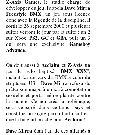
Z-Axis Games
, le studio chargé de
Dave Mirra
développer du jeu, l'appela
Freestyle BMX
, un jeu sous licence
donc avec la légende de la discipline. Il
sortit le 26 septembre 2000 et plusieurs
suites verront le jour par la suite : un 2
PS2
GC
GBA
sur Xbox,
,
et
puis un 3
Gameboy
qui sera une exclusivité
Advance
.
Acclaim
Z-Axis
On doit aussi à
et
un
BMX XXX
jeu de vélo baptisé "
",
mêlant les univers du BMX à celui du
Dave Mirra
striptease US !
refusa de
prêter son image à un jeu à connotation
sexuelle et porta même plainte contre
la société. Ce jeu créa la polémique,
sera censuré dans certains pays et
constitue un signe parmi tant d'autres
Acclaim
que la fin était proche pour
!
Dave Mirra
était l'un de ces allumés à