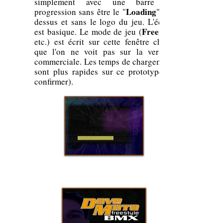
simplement avec une barre de
Loading
progression sans être le "
" au-
dessus et sans le logo du jeu. L'écran
Freeride
est basique. Le mode de jeu (
etc.) est écrit sur cette fenêtre chose
que l'on ne voit pas sur la version
commerciale. Les temps de chargement
sont plus rapides sur ce prototype (à
confirmer).