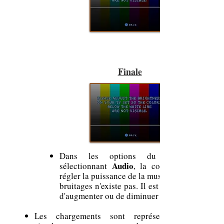
Finale
Dans les options du jeu, en
Audio
sélectionnant
, la couleur pour
régler la puissance de la musique et des
bruitages n'existe pas. Il est impossible
d'augmenter ou de diminuer le volume
Les chargements sont représentés