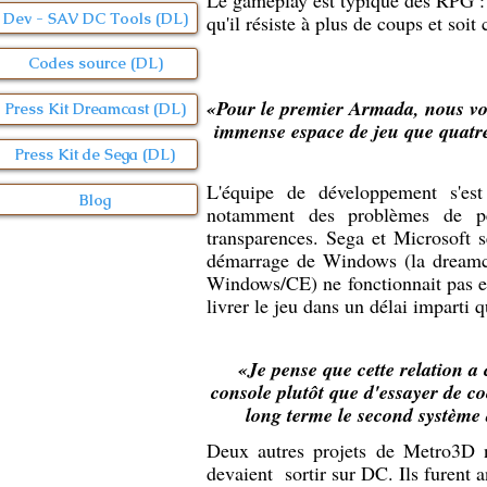
Le gameplay est typique des RPG : i
Dev - SAV DC Tools (DL)
qu'il résiste à plus de coups et soit
Codes source (DL)
«Pour le premier Armada, nous voul
Press Kit Dreamcast (DL)
immense espace de jeu que quatre
Press Kit de Sega (DL)
L'équipe de développement s'es
Blog
notamment des problèmes de pe
transparences. Sega et Microsoft s
démarrage de Windows (la dreamca
Windows/CE) ne fonctionnait pas eff
livrer le jeu dans un délai imparti qu
«Je pense que cette relation a
console plutôt que d'essayer de c
long terme le second système 
Deux autres projets de Metro3D n
devaient sortir sur DC. Ils furent 