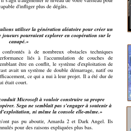
l s'agit d'augmenter le niveau de votre vaisseau pour
 capable d'infliger plus de dégâts.
ions utiliser la génération aléatoire pour créer un
 joueurs pourraient explorer en coopération sur le
canapé.»
t confrontés à de nombreux obstacles techniques
rformance liés à l'accumulation de couches de
emblant être en conflit, le système d'exploitation de
st avait un système de double démarrage, natif ou
icacement, ce qui a nui à leur projet. Il a été dur de
i était court.
 conduit Microsoft à vouloir construire sa propre
oopérer. Sega ne semblait pas s'engager à soutenir à
d'exploitation, ni même la console elle-même.»
'ont pas pu aboutir, Amarda 2 et Dark Angel. Ils
annulés pour des raisons expliquées plus bas.