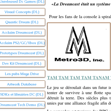
Unreleased Dc Games (DL)
«La Dreamcast était un système s
Visual Concepts (DL)
Pour les fans de la console à spir
Quantic Dream (DL)
Acclaim Dreamcast (DL)
Acclaim PS2/GC/Xbox (DL)
Prototypes Dreamcast (DL)
Dev Kit Dreamcast (DL)
Les pubs Mega Drive
TAM TAM TAM TAM TANAM TAM
Artwork Database
Le jeu se déroulait dans un futur i
tenter de survivre à une flotte spa
SDKs et librairies DC (DL)
détruit la terre. Des siècles plus 
unies par une alliance fragile afin 
Dreamcast Tech Demo (DL)