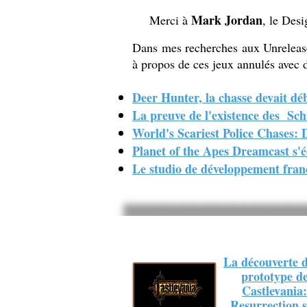
Mark Jordan
Merci à
, le Des
Dans mes recherches aux Unreleased,
à propos de ces jeux annulés avec d
Deer Hunter, la chasse devait dé
La preuve de l'existence des Sc
World's Scariest Police Chases: 
Planet of the Apes Dreamcast s'é
Le studio de développement franç
La découverte 
prototype d
Castlevania:
Resurrection 