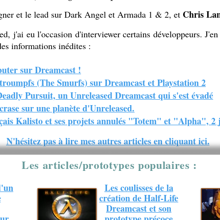
Chris La
igner et le lead sur Dark Angel et Armada 1 & 2, et
 j'ai eu l'occasion d'interviewer certains développeurs. J'en 
es informations inédites :
buter sur Dreamcast !
htroumpfs (The Smurfs) sur Dreamcast et Playstation 2
Deadly Pursuit, un Unreleased Dreamcast qui s'est évadé
crase sur une planète d'Unreleased.
ais Kalisto et ses projets annulés "Totem" et "Alpha", 2
N'hésitez pas à lire mes autres articles en cliquant ici.
Les articles/prototypes populaires :
d'un
Les coulisses de la
e
création de Half-Life
Dreamcast et son
sur
prototype précoce