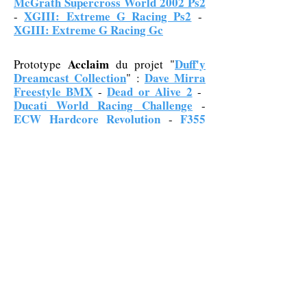
McGrath Supercross World 2002 Ps2
XGIII: Extreme G Racing Ps2
-
-
XGIII: Extreme G Racing Gc
Acclaim
Duff'y
Prototype
du projet "
Dreamcast Collection
Dave Mirra
" :
Freestyle BMX
Dead or Alive 2
-
-
Ducati World Racing Challenge
-
ECW Hardcore Revolution
F355
-
Challenge
Fur Figthers
NFL
-
-
Quarterback Club 2000
Re-Volt
-
-
South Park: Chef's Luv Shack
South
-
Park Rally
Spirit of Speed 1937
-
-
Vanishing Point
Plus de 200 prototypes, documents,
presskits ont été dumpés ou scannés,
vous les retrouverez en libre
téléchargement dans la rubrique
Releases de prototypes et
"
documents
"