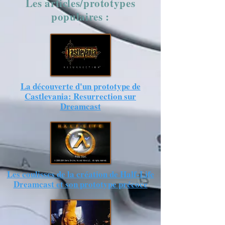
Les articles/prototypes
populaires :
La découverte d'un prototype de
Castlevania: Resurrection sur
Dreamcast
Les coulisses de la création de Half-Life
Dreamcast et son prototype précoce